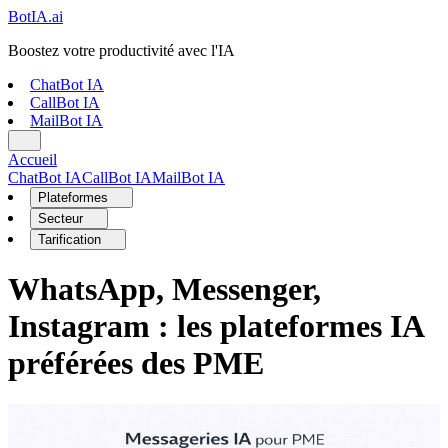
Bot
IA
.ai
Boostez votre productivité avec l'IA
ChatBot IA
CallBot IA
MailBot IA
Accueil
ChatBot IA
CallBot IA
MailBot IA
Plateformes
Secteur
Tarification
WhatsApp, Messenger,
Instagram : les plateformes IA
préférées des PME