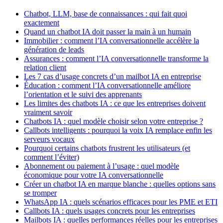
Chatbot, LLM, base de connaissances : qui fait quoi
exactement
Quand un chatbot IA doit passer la main à un humain
Immobilier : comment l’IA conversationnelle accélère la
génération de leads
Assurances : comment l’IA conversationnelle transforme la
relation client
Les 7 cas d’usage concrets d’un mailbot IA en entreprise
Éducation : comment l’IA conversationnelle améliore
l’orientation et le suivi des apprenants
Les limites des chatbots IA : ce que les entreprises doivent
vraiment savoir
Chatbots IA : quel modèle choisir selon votre entreprise ?
Callbots intelligents : pourquoi la voix IA remplace enfin les
serveurs vocaux
Pourquoi certains chatbots frustrent les utilisateurs (et
comment l’éviter)
Abonnement ou paiement à l’usage : quel modèle
économique pour votre IA conversationnelle
Créer un chatbot IA en marque blanche : quelles options sans
se tromper
WhatsApp IA : quels scénarios efficaces pour les PME et ETI
Callbots IA : quels usages concrets pour les entreprises
Mailbots IA : quelles performances réelles pour les entreprises