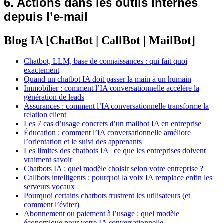
6. Actions dans les outils internes
depuis l’e-mail
Blog IA [ChatBot | CallBot | MailBot]
Chatbot, LLM, base de connaissances : qui fait quoi
exactement
Quand un chatbot IA doit passer la main à un humain
Immobilier : comment l’IA conversationnelle accélère la
génération de leads
Assurances : comment l’IA conversationnelle transforme la
relation client
Les 7 cas d’usage concrets d’un mailbot IA en entreprise
Éducation : comment l’IA conversationnelle améliore
l’orientation et le suivi des apprenants
Les limites des chatbots IA : ce que les entreprises doivent
vraiment savoir
Chatbots IA : quel modèle choisir selon votre entreprise ?
Callbots intelligents : pourquoi la voix IA remplace enfin les
serveurs vocaux
Pourquoi certains chatbots frustrent les utilisateurs (et
comment l’éviter)
Abonnement ou paiement à l’usage : quel modèle
économique pour votre IA conversationnelle