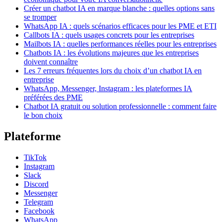
Créer un chatbot IA en marque blanche : quelles options sans
se tromper
WhatsApp IA : quels scénarios efficaces pour les PME et ETI
Callbots IA : quels usages concrets pour les entreprises
Mailbots IA : quelles performances réelles pour les entreprises
Chatbots IA : les évolutions majeures que les entreprises
doivent connaître
Les 7 erreurs fréquentes lors du choix d’un chatbot IA en
entreprise
WhatsApp, Messenger, Instagram : les plateformes IA
préférées des PME
Chatbot IA gratuit ou solution professionnelle : comment faire
le bon choix
Plateforme
TikTok
Instagram
Slack
Discord
Messenger
Telegram
Facebook
WhatsApp