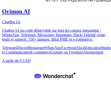
Orimon AI
ChatBot IA
Chatbot IA no-code déployable sur tous les canaux messaging :
WhatsApp, Telegram, Messenger, Instagram, Slack. Orienté vente,
leads et support. 150+ langues. Idéal PME et e-commerce.
Telegram
Discord
Instagram
WhatsApp
Facebook
Slack
Education
Marke
et Communication
E-commerce
Gratuits ou Fremium
Abonnement
A partir de
0 USD