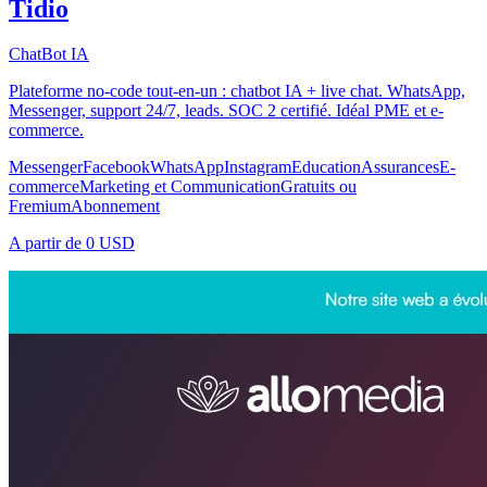
Tidio
ChatBot IA
Plateforme no-code tout-en-un : chatbot IA + live chat. WhatsApp,
Messenger, support 24/7, leads. SOC 2 certifié. Idéal PME et e-
commerce.
Messenger
Facebook
WhatsApp
Instagram
Education
Assurances
E-
commerce
Marketing et Communication
Gratuits ou
Fremium
Abonnement
A partir de
0 USD