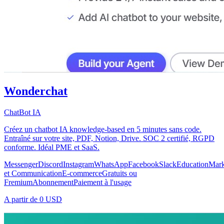
Wonderchat
ChatBot IA
Créez un chatbot IA knowledge-based en 5 minutes sans code.
Entraîné sur votre site, PDF, Notion, Drive. SOC 2 certifié, RGPD
conforme. Idéal PME et SaaS.
Messenger
Discord
Instagram
WhatsApp
Facebook
Slack
Education
Mark
et Communication
E-commerce
Gratuits ou
Fremium
Abonnement
Paiement à l'usage
A partir de
0 USD