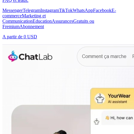
FAQ et leads.
Messenger
Telegram
Instagram
TikTok
WhatsApp
Facebook
E-
commerce
Marketing et
Communication
Education
Assurances
Gratuits ou
Fremium
Abonnement
A partir de
0 USD