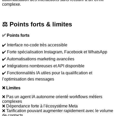
complexe.
⚖️ Points forts & limites
✅ Points forts
✔️ Interface no-code très accessible
✔️ Forte spécialisation Instagram, Facebook et WhatsApp
✔️ Automatisations marketing avancées
✔️ Intégrations nombreuses et API disponible
✔️ Fonctionnalités IA utiles pour la qualification et
l’optimisation des messages
❌ Limites
❌ Pas un agent IA autonome orienté workflows métiers
complexes
❌ D
é
pendance forte
à
l
’é
cosyst
è
me Meta
❌ Tarification pouvant augmenter rapidement avec le volume
de contacts