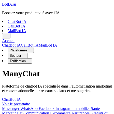
Bot
IA
.ai
Boostez votre productivité avec l'IA
ChatBot IA
CallBot IA
MailBot IA
Accueil
ChatBot IA
CallBot IA
MailBot IA
Plateformes
Secteur
Tarification
ManyChat
Plateforme de chatbot IA spécialisée dans l’automatisation marketing
et conversationnelle sur réseaux sociaux et messageries.
ChatBot IA
Voir le prestataire
Messenger
WhatsApp
Facebook
Instagram
Immobilier
Santé
Marketing et Communication
E-commerce
Assurances
Gratuits ou