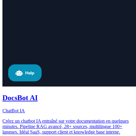
DocsBot AI
ChatBot IA
Créez un chatbot IA entraîné sur votre documentation en quelques
minutes. Pipeline RAG avancé, 28+ sources, multilingue 100+
langues. Idéal SaaS, support client et knowledge base interne.