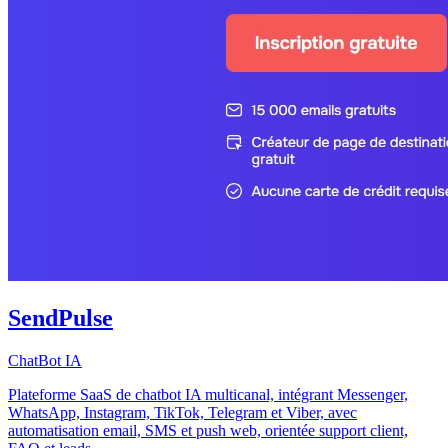
SendPulse
ChatBot IA
Plateforme SaaS de chatbot IA multicanal, intégrant Messenger,
WhatsApp, Instagram, TikTok, Telegram et Viber, avec
automatisation email, SMS et push web, orientée support client,