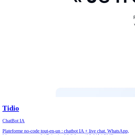
Tidio
ChatBot IA
Plateforme no-code tout-en-un : chatbot IA + live chat. WhatsApp,