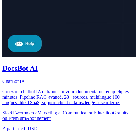
DocsBot AI
ChatBot IA
Créez un chatbot IA entraîné sur votre documentation en quelques
minutes. Pipeline RAG avancé, 28+ sources, multilingue 100+
langues. Idéal SaaS, support client et knowledge base interne.
Slack
E-commerce
Marketing et Communication
Education
Gratuits
ou Fremium
Abonnement
A partir de
0 USD