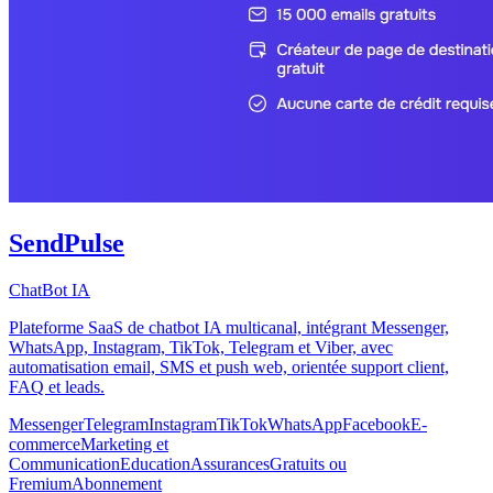
SendPulse
ChatBot IA
Plateforme SaaS de chatbot IA multicanal, intégrant Messenger,
WhatsApp, Instagram, TikTok, Telegram et Viber, avec
automatisation email, SMS et push web, orientée support client,
FAQ et leads.
Messenger
Telegram
Instagram
TikTok
WhatsApp
Facebook
E-
commerce
Marketing et
Communication
Education
Assurances
Gratuits ou
Fremium
Abonnement