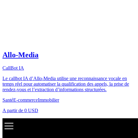
Allo-Media
CallBot IA
Le callbot IA d’Allo-Media utilise une reconnaissance vocale en
temps réel pour automatiser la qualification des appels, la prise de
rendez-vous et l’extraction d’informations structurées.
Santé
E-commerce
Immobilier
A partir de
0 USD