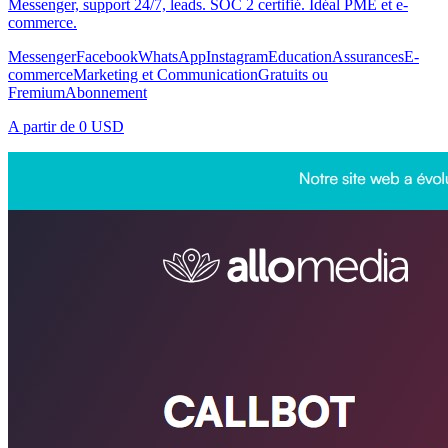
Messenger, support 24/7, leads. SOC 2 certifié. Idéal PME et e-
commerce.
Messenger
Facebook
WhatsApp
Instagram
Education
Assurances
E-
commerce
Marketing et Communication
Gratuits ou
Fremium
Abonnement
A partir de
0 USD