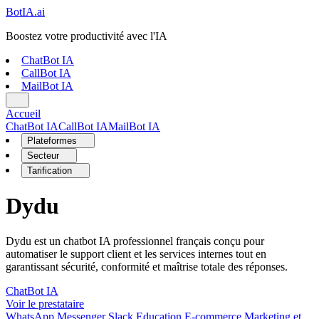
Bot
IA
.ai
Boostez votre productivité avec l'IA
ChatBot IA
CallBot IA
MailBot IA
Accueil
ChatBot IA
CallBot IA
MailBot IA
Plateformes
Secteur
Tarification
Dydu
Dydu est un chatbot IA professionnel français conçu pour
automatiser le support client et les services internes tout en
garantissant sécurité, conformité et maîtrise totale des réponses.
ChatBot IA
Voir le prestataire
WhatsApp
Messenger
Slack
Education
E-commerce
Marketing et