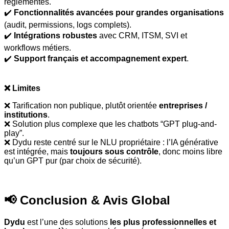
réglementés.
✔️
Fonctionnalités avancées pour grandes organisations
(audit, permissions, logs complets).
✔️
Intégrations robustes
avec CRM, ITSM, SVI et
workflows métiers.
✔️
Support français et accompagnement expert
.
❌ Limites
❌ Tarification non publique, plutôt orientée
entreprises /
institutions
.
❌ Solution plus complexe que les chatbots
“
GPT plug-and-
play
”
.
❌ Dydu reste centr
é
sur le NLU propri
é
taire : l
’
IA g
é
n
é
rative
est int
é
gr
é
e, mais
toujours sous contrôle
, donc moins libre
qu’un GPT pur (par choix de sécurité).
📢 Conclusion & Avis Global
Dydu
est l’une des solutions
les plus professionnelles et