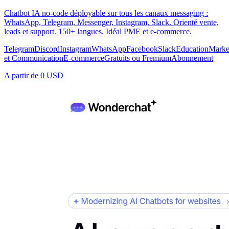
Chatbot IA no-code déployable sur tous les canaux messaging :
WhatsApp, Telegram, Messenger, Instagram, Slack. Orienté vente,
leads et support. 150+ langues. Idéal PME et e-commerce.
Telegram
Discord
Instagram
WhatsApp
Facebook
Slack
Education
Marke
et Communication
E-commerce
Gratuits ou Fremium
Abonnement
A partir de
0 USD