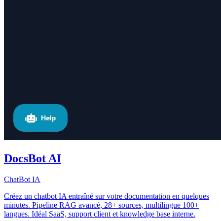
DocsBot AI
ChatBot IA
Créez un chatbot IA entraîné sur votre documentation en quelques
minutes. Pipeline RAG avancé, 28+ sources, multilingue 100+
langues. Idéal SaaS, support client et knowledge base interne.