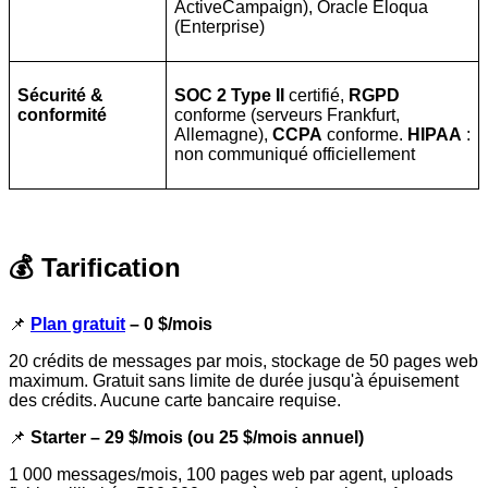
ActiveCampaign), Oracle Eloqua
(Enterprise)
Sécurité &
SOC 2 Type II
certifié,
RGPD
conformité
conforme (serveurs Frankfurt,
Allemagne),
CCPA
conforme.
HIPAA
:
non communiqué officiellement
💰 Tarification
📌
Plan gratuit
– 0 $/mois
20 crédits de messages par mois, stockage de 50 pages web
maximum. Gratuit sans limite de durée jusqu'à épuisement
des crédits. Aucune carte bancaire requise.
📌
Starter
– 29 $/mois (ou 25 $/mois annuel)
1 000 messages/mois, 100 pages web par agent, uploads