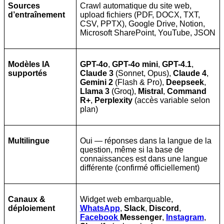
Sources
Crawl automatique du site web,
d’entraînement
upload fichiers (PDF, DOCX, TXT,
CSV, PPTX), Google Drive, Notion,
Microsoft SharePoint, YouTube, JSON
Modèles IA
GPT-4o
,
GPT-4o mini
,
GPT-4.1
,
supportés
Claude 3
(Sonnet, Opus),
Claude 4
,
Gemini 2
(Flash & Pro),
Deepseek
,
Llama 3
(Groq),
Mistral
,
Command
R+
,
Perplexity
(accès variable selon
plan)
Multilingue
Oui — réponses dans la langue de la
question, même si la base de
connaissances est dans une langue
différente (confirmé officiellement)
Canaux &
Widget web embarquable,
déploiement
WhatsApp
,
Slack
,
Discord
,
Facebook
Messenger
,
Instagram
,