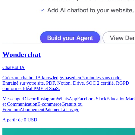
Wonderchat
ChatBot IA
Créez un chatbot IA knowledge-based en 5 minutes sans code.
Entraîné sur votre site, PDF, Notion, Drive. SOC 2 certifié, RGPD
conforme. Idéal PME et SaaS.
Messenger
Discord
Instagram
WhatsApp
Facebook
Slack
Education
Mark
et Communication
E-commerce
Gratuits ou
Fremium
Abonnement
Paiement à l'usage
A partir de
0 USD