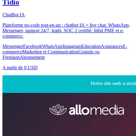
Tidio
ChatBot IA
Plateforme no-code tout-en-un : chatbot IA + live chat. WhatsApp,
Messenger, support 24/7, leads. SOC 2 certifié. Idéal PME et e-
commerce.
Messenger
Facebook
WhatsApp
Instagram
Education
Assurances
E-
commerce
Marketing et Communication
Gratuits ou
Fremium
Abonnement
A partir de
0 USD