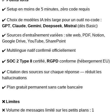
✔️ Setup en moins de 5 minutes, zéro code requis
✔️ Choix de modèles IA très large pour un outil no-code :
GPT
,
Claude
,
Gemini
,
Deepseek
,
Mistral
(dès Basic)
✔️ Sources d'entraînement variées : site web, PDF, Notion,
Google Drive, YouTube, SharePoint
✔️ Multilingue natif confirmé officiellement
✔️
SOC 2 Type II
certifié,
RGPD
conforme (hébergement EU)
✔️ Citation des sources sur chaque réponse — réduit les
hallucinations
✔️ Plan gratuit permanent sans carte bancaire
❌ Limites
❌ Volume de messages limité sur les petits plans : 1