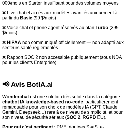
000/mois en Starter, insuffisant pour des volumes moyens
❌ Live chat et accès aux modèles avancés uniquement à
partir du
Basic
(99 $/mois)
❌ Voice chat et phone agent réservés au plan
Turbo
(299
$/mois)
❌
HIPAA
non communiqué officiellement — non adapté aux
secteurs santé réglementés
❌ Rapport SOC 2 non accessible publiquement (sous NDA
pour les clients Enterprise)
📢 Avis BotIA.ai
Wonderchat
est une solution très solide dans la catégorie
chatbot IA knowledge-based no-code
, particulièrement
remarquable pour son choix de modèles IA (GPT, Claude,
Gemini, Deepseek…) rare à ce niveau de simplicité, et pour
son niveau de sécurité sérieux (
SOC 2
,
RGPD
EU).
Pour qui c’est pertinent :
PME, équipes SaaS, e-