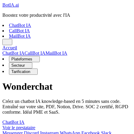
Bot
IA
.ai
Boostez votre productivité avec l'IA
ChatBot IA
CallBot IA
MailBot IA
Accueil
ChatBot IA
CallBot IA
MailBot IA
Plateformes
Secteur
Tarification
Wonderchat
Créez un chatbot IA knowledge-based en 5 minutes sans code.
Entraîné sur votre site, PDF, Notion, Drive. SOC 2 certifié, RGPD
conforme. Idéal PME et SaaS.
ChatBot IA
Voir le prestataire
Messenger
Discord
Instagram
WhatsApp
Facebook
Slack