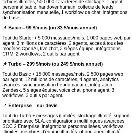
fichiers illimités, 500 000 caractères de stockage, 1 agent
personnalisable, handover humain, collecte de leads,
synchronisation mensuelle, 1 workflow de chat, intégrations
de base.
📌
Basic
– 99 $/mois (ou 83 $/mois annuel)
Tout du Starter + 5 000 messages/mois, 1 000 pages web par
agent, 3 millions de caractères, 2 agents, accès à tous les
modèles OpenAI, live chat, 3 sièges équipe, intégrations
CRM, 2 workflows, 2 outils par agent.
📌
Turbo
– 299 $/mois (ou 249 $/mois annuel)
Tout du Basic + 15 000 messages/mois, 2 500 pages web
par agent, 12 millions de caractères, 4 agents, analytics
avancés, synchronisation hebdomadaire, intégration
Zendesk, 5 sièges équipe, voice chat, phone agent, 3
workflows, 3 outils par agent.
📌
Enterprise
– sur devis
Tout du Turbo + messages illimités, stockage illimité, support
prioritaire avec SLA, configurations multilingues avancées,
SOC 2 Enterprise, intégrations personnalisées, workflows
illimités, membres d'équipe illimités, phone agent illimité,