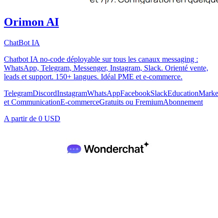
Orimon AI
ChatBot IA
Chatbot IA no-code déployable sur tous les canaux messaging :
WhatsApp, Telegram, Messenger, Instagram, Slack. Orienté vente,
leads et support. 150+ langues. Idéal PME et e-commerce.
Telegram
Discord
Instagram
WhatsApp
Facebook
Slack
Education
Marke
et Communication
E-commerce
Gratuits ou Fremium
Abonnement
A partir de
0 USD